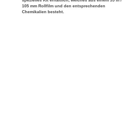
spezielles Kit erhältlich, welches aus einem 55 m /
105 mm Rollfilm und den entsprechenden
Chemikalien besteht.