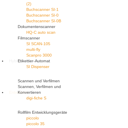
(2)
Buchscanner SI-1
Buchscanner SI-0
Buchscanner SI-0B
Dokumentenscanner
HQ-C auto scan
Filmscanner
SI SCAN-105
multi-fly
Scanpro 3000
Hybrid
Etikettier-Automat
SI Dispenser
Scannen und Verfilmen
Scannen, Verfilmen und
Entwickeln
Konvertieren
digi-fiche S
Rollfilm Entwicklungsgeräte
piccolo
piccolo 35