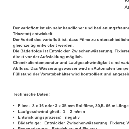
K
A
Der varioflott ist ein sehr handlicher und bedienungsfreu
Triazetat) entwickelt.
Der Vorteil des varioflott ist, dass Filme zu unterschiedl
gleichzeitig entwickelt werden.
Die Bäderfolge ist Entwickler, Zwischenwässerung, Fixierer
direkt vor der Aufwicklung möglich.
Chemikalientemperatur und Laufgeschwindigkeit sind varia
Abfluss. Das Wässerungswasser wird im Automaten temperie
Füllstand der Vorratsbehälter wird kontrolliert und angezei
Technische Daten:
• Filme: 3 x 16 oder 3 x 35 mm Rollfilme, 30,5- 66 m Läng
• Laufgeschwindigkeit: 1 – 2 m/min
• Entwicklungsprozess: negativ
• Bäderfolge: Entwickler, Zwischenwässerung, Fixierer,
• Regenerierung: Entwickler und Fixierer