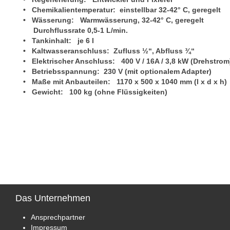
• Chemikalientemperatur: einstellbar 32-42° C, geregelt
• Wässerung: Warmwässerung, 32-42° C, geregelt
Durchflussrate 0,5-1 L/min.
• Tankinhalt: je 6 l
• Kaltwasseranschluss: Zufluss ½“, Abfluss ¾“
• Elektrischer Anschluss: 400 V / 16A / 3,8 kW (Drehstrom
• Betriebsspannung: 230 V (mit optionalem Adapter)
• Maße mit Anbauteilen: 1170 x 500 x 1040 mm (l x d x h)
• Gewicht: 100 kg (ohne Flüssigkeiten)
Das
Unternehmen
Ansprechpartner
Impressum