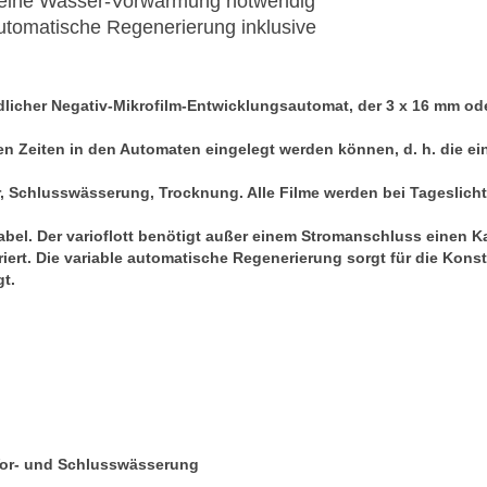
eine Wasser-Vorwärmung notwendig
utomatische Regenerierung inklusive
ndlicher Negativ-Mikrofilm-Entwicklungsautomat, der 3 x 16 mm ode
ichen Zeiten in den Automaten eingelegt werden können, d. h. die 
, Schlusswässerung, Trocknung. Alle Filme werden bei Tageslicht e
bel. Der varioflott benötigt außer einem Stromanschluss einen 
rt. Die variable automatische Regenerierung sorgt für die Konst
gt.
e
 Vor- und Schlusswässerung